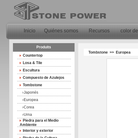
Inicio
Quiénes somos
Recursos
color de
Produits
Tombstone >> Europea
Countertop
Losa & Tile
Escultura
Compuesto de Azulejos
Tombstone
Japonés
Europea
Corea
Urna
Piedra para el Medio
Ambiente
Interior y exterior