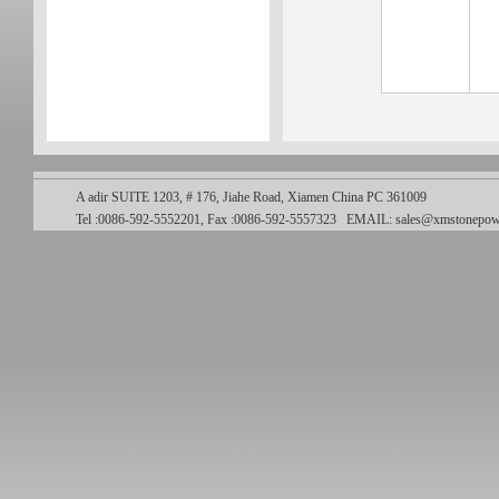
A adir SUITE 1203, # 176, Jiahe Road, Xiamen China PC 361009
Tel :0086-592-5552201, Fax :0086-592-5557323
EMAIL:
sales@xmstonepow