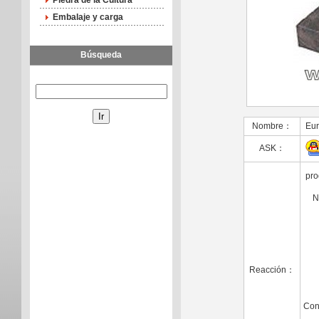
Piedra de la Cultura
Embalaje y carga
Búsqueda
Nombre：
Eur
ASK：
pr
N
Reacción：
Con