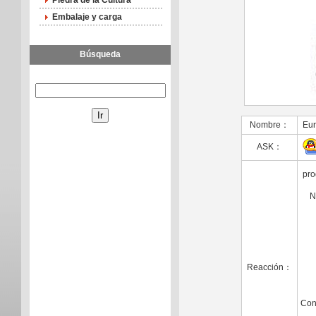
Piedra de la Cultura
Embalaje y carga
Búsqueda
Nombre：
Eur
ASK：
pr
N
Reacción：
Con