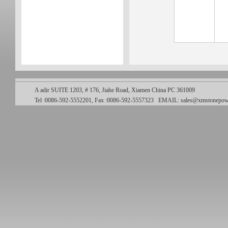
A adir SUITE 1203, # 176, Jiahe Road, Xiamen China PC 361009
Tel :0086-592-5552201, Fax :0086-592-5557323
EMAIL:
sales@xmstonepow