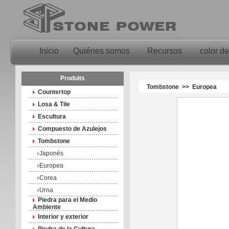
Inicio
Quiénes somos
Recursos
color de
Produits
Tombstone >> Europea
Countertop
Losa & Tile
Escultura
Compuesto de Azulejos
Tombstone
Japonés
Europea
Corea
Urna
Piedra para el Medio
Ambiente
Interior y exterior