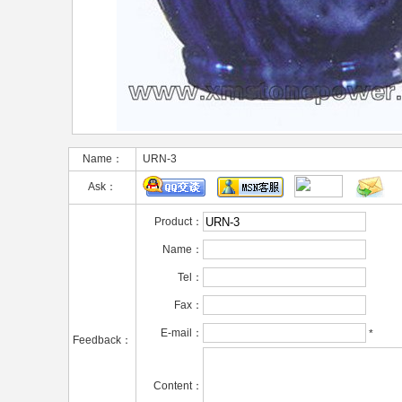
Name：
URN-3
Ask：
Product：
Name：
Tel：
Fax：
E-mail：
*
Feedback：
Content：