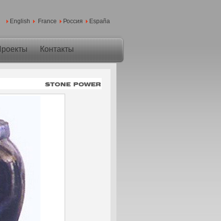
English
France
Россия
España
роекты
Контакты