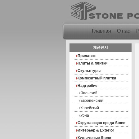
Главная
О нас
제품전시
Прилавок
Плиты & плитки
Скульптуры
Композитный плитки
Надгробие
Японский
Европейский
Корейский
Урна
Окружающая среда Stone
Интерьер & Exterior
Культурные Stone