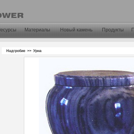
Ресурсы
Материалы
Новый камень
Продукты
П
Надгробие >> Урна