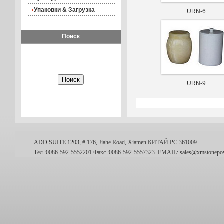
Упаковки & Загрузка
URN-6
Поиск
URN-9
ADD SUITE 1203, # 176, Jiahe Road, Xiamen КИТАЙ PC 361009
Тел :0086-592-5552201 Факс :0086-592-5557323
EMAIL:
sales@xmstonepo